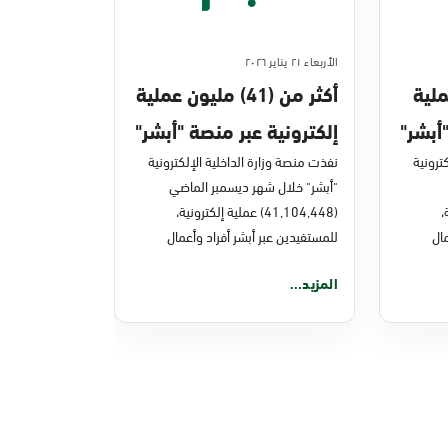
الأربعاء ٢١ يناير ٢٠٢٦
ن عملية
أكثر من (41) مليون عملية
أبشر"
إلكترونية عبر منصة "أبشر"
ترونية
في ديسمبر 2025م
نفذت منصة وزارة الداخلية الإلكترونية
"أبشر" خلال شهر ديسمبر الماضي
ة،
(41,104,448) عملية إلكترونية،
ال
للمستفيدين عبر أبشر أفراد وأعمال
المزيد...