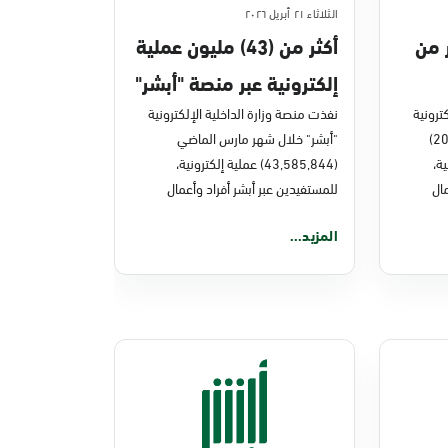
الثلاثاء ٢١ أبريل ٢٠٢٦
ر من
أكثر من (43) مليون عملية
إلكترونية عبر منصة "أبشر"
ترونية
في مارس 2026م
نفذت منصة وزارة الداخلية الإلكترونية
"أبشر" خلال العام الماضي (2025)
"أبشر" خلال شهر مارس الماضي
نية،
(43,585,844) عملية إلكترونية،
ال
للمستفيدين عبر أبشر أفراد وأعمال
المزيد...