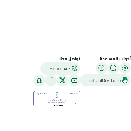
أدوات المساعدة
تواصل معنا
920020405
دعـــم لـــغـة الاشــــارة