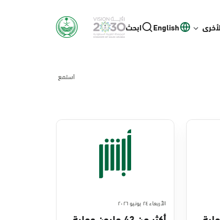
لأخرى
English
ابحث
استمع
الأربعاء ٢٤ يونيو ٢٠٢٦
ن عملية
أكثر من 43 مليون عملية