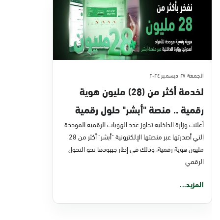
الجمعة ٢٧ ديسمبر ٢٠٢٤
لخدمة أكثر من (28) مليون هوية
رقمية .. منصة "أبشر" حلول رقمية
تسابق الزمن
أعلنت وزارة الداخلية تجاوز عدد الهويات الرقمية الموحدة
التي أصدرتها عبر منصتها الإلكترونية "أبشر" أكثر من 28
مليون هوية رقمية، وذلك في إطار جهودها نحو التحول
الرقمي
المزيد...