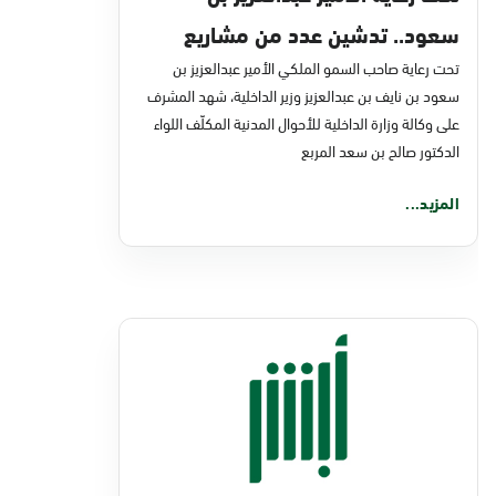
سعود.. تدشين عدد من مشاريع
تحت رعاية صاحب السمو الملكي الأمير عبدالعزيز بن
التحول الرقمي والخدمات الإلكترونية
سعود بن نايف بن عبدالعزيز وزير الداخلية، شهد المشرف
للأحوال المدنية
على وكالة وزارة الداخلية للأحوال المدنية المكلّف اللواء
الدكتور صالح بن سعد المربع
المزيد...