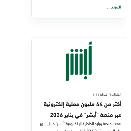
المزيد...
الثلاثاء ٢٤ فبراير ٢٠٢٦
أكثر من 44 مليون عملية إلكترونية
عبر منصة "أبشر" في يناير 2026
نفذت منصة وزارة الداخلية الإلكترونية "أبشر" خلال شهر
يناير الماضي (44,831,914) عملية إلكترونية،