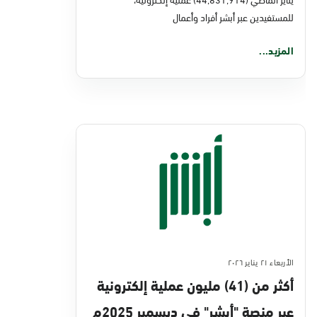
للمستفيدين عبر أبشر أفراد وأعمال
المزيد...
الأربعاء ٢١ يناير ٢٠٢٦
أكثر من (41) مليون عملية إلكترونية
عبر منصة "أبشر" في ديسمبر 2025م