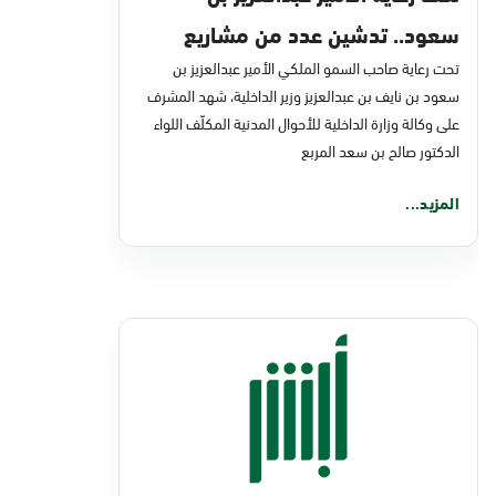
سعود.. تدشين عدد من مشاريع
تحت رعاية صاحب السمو الملكي الأمير عبدالعزيز بن
التحول الرقمي والخدمات الإلكترونية
سعود بن نايف بن عبدالعزيز وزير الداخلية، شهد المشرف
للأحوال المدنية
على وكالة وزارة الداخلية للأحوال المدنية المكلّف اللواء
الدكتور صالح بن سعد المربع
المزيد...