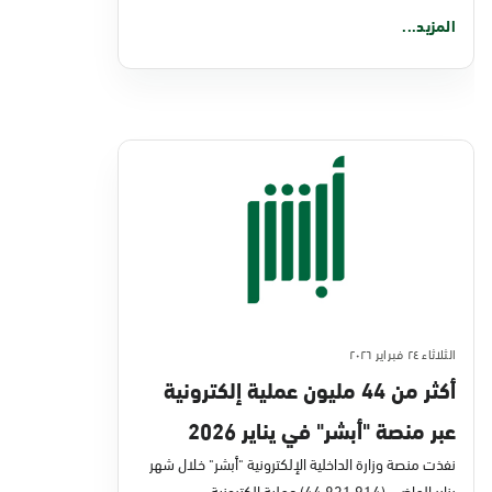
المزيد...
الثلاثاء ٢٤ فبراير ٢٠٢٦
أكثر من 44 مليون عملية إلكترونية
عبر منصة "أبشر" في يناير 2026
نفذت منصة وزارة الداخلية الإلكترونية "أبشر" خلال شهر
يناير الماضي (44,831,914) عملية إلكترونية،