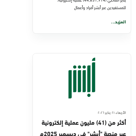
للمستفيدين عبر أبشر أفراد وأعمال
المزيد...
الأربعاء ٢١ يناير ٢٠٢٦
أكثر من (41) مليون عملية إلكترونية
عبر منصة "أبشر" في ديسمبر 2025م