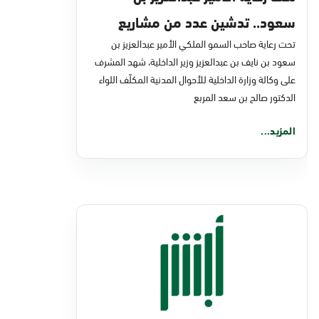
سعود.. تدشين عدد من مشاريع
تحت رعاية صاحب السمو الملكي الأمير عبدالعزيز بن
التحول الرقمي والخدمات الإلكترونية
سعود بن نايف بن عبدالعزيز وزير الداخلية، شهد المشرف
للأحوال المدنية
على وكالة وزارة الداخلية للأحوال المدنية المكلّف اللواء
الدكتور صالح بن سعد المربع
المزيد...