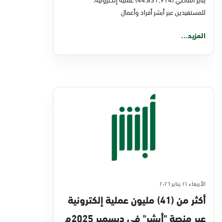
للمستفيدين عبر أبشر أفراد وأعمال
المزيد...
الأربعاء ٢١ يناير ٢٠٢٦
أكثر من (41) مليون عملية إلكترونية
عبر منصة "أبشر" في ديسمبر 2025م