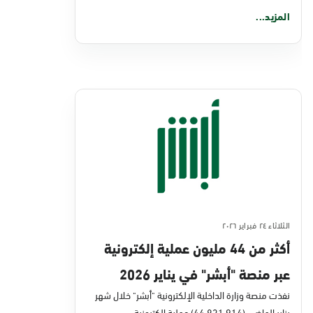
المزيد...
الثلاثاء ٢٤ فبراير ٢٠٢٦
أكثر من 44 مليون عملية إلكترونية
عبر منصة "أبشر" في يناير 2026
نفذت منصة وزارة الداخلية الإلكترونية "أبشر" خلال شهر
يناير الماضي (44,831,914) عملية إلكترونية،