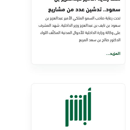
سعود.. تدشين عدد من مشاريع
تحت رعاية صاحب السمو الملكي الأمير عبدالعزيز بن
التحول الرقمي والخدمات الإلكترونية
سعود بن نايف بن عبدالعزيز وزير الداخلية، شهد المشرف
للأحوال المدنية
على وكالة وزارة الداخلية للأحوال المدنية المكلّف اللواء
الدكتور صالح بن سعد المربع
المزيد...