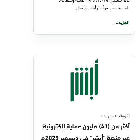
للمستفيدين عبر أبشر أفراد وأعمال
المزيد...
الأربعاء ٢١ يناير ٢٠٢٦
أكثر من (41) مليون عملية إلكترونية
عبر منصة "أبشر" في ديسمبر 2025م