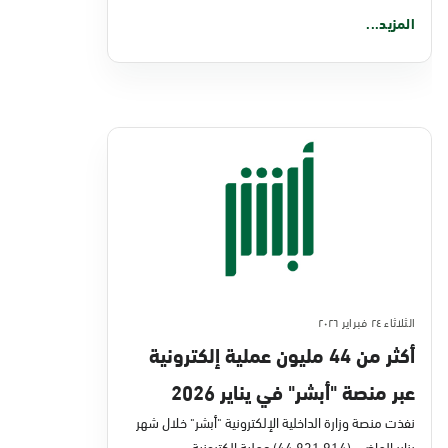
المزيد...
الثلاثاء ٢٤ فبراير ٢٠٢٦
أكثر من 44 مليون عملية إلكترونية
عبر منصة "أبشر" في يناير 2026
نفذت منصة وزارة الداخلية الإلكترونية "أبشر" خلال شهر
يناير الماضي (44,831,914) عملية إلكترونية،