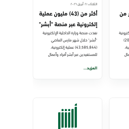
الثلاثاء ٢١ أبريل ٢٠٢٦
ر من
أكثر من (43) مليون عملية
إلكترونية عبر منصة "أبشر"
ترونية
في مارس 2026م
نفذت منصة وزارة الداخلية الإلكترونية
"أبشر" خلال العام الماضي (2025)
"أبشر" خلال شهر مارس الماضي
نية،
(43,585,844) عملية إلكترونية،
ال
للمستفيدين عبر أبشر أفراد وأعمال
المزيد...