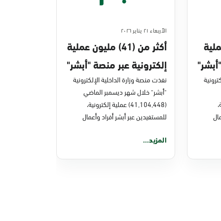
الأربعاء ٢١ يناير ٢٠٢٦
ن عملية
أكثر من (41) مليون عملية
أبشر"
إلكترونية عبر منصة "أبشر"
ترونية
في ديسمبر 2025م
نفذت منصة وزارة الداخلية الإلكترونية
"أبشر" خلال شهر ديسمبر الماضي
ة،
(41,104,448) عملية إلكترونية،
ال
للمستفيدين عبر أبشر أفراد وأعمال
المزيد...