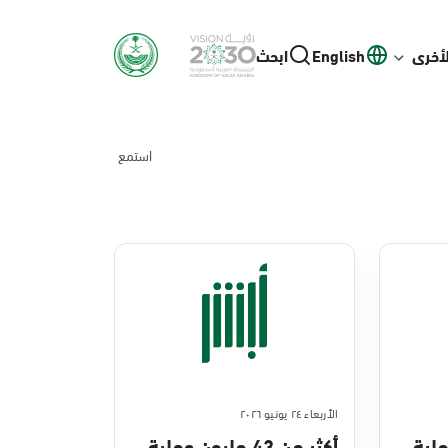
لأخرى
English
ابحث
استمع
الأربعاء ٢٤ يونيو ٢٠٢٦
ن عملية
أكثر من 43 مليون عملية