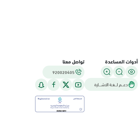
أدوات المساعدة
تواصل معنا
920020405
دعـــم لـــغـة الاشــــارة