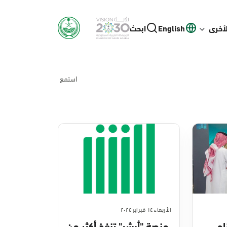
لأخرى
English
ابحث
استمع
الأربعاء ١٤ فبراير ٢٠٢٤
اح
منصة "أبشر" تنفذ أكثر من