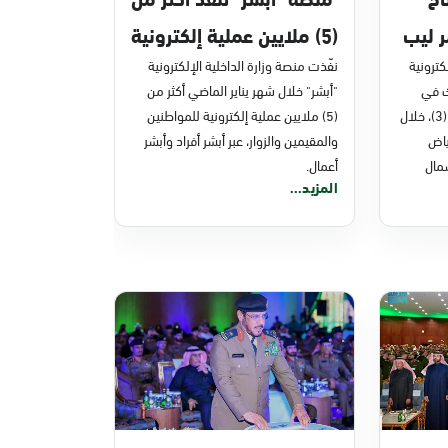
ر ليب
(5) ملايين عملية إلكترونية
كترونية
في يناير 2024
نفّذت منصة وزارة الداخلية الإلكترونية
ك في
"أبشر" خلال شهر يناير الماضي أكثر من
مؤتمر (ليب 2024)، بنسخته الـ (3)، خلال
(5) ملايين عملية إلكترونية للمواطنين
لرياض
والمقيمين والزوار، عبر أبشر أفراد وأبشر
مال
أعمال.
المزيد...