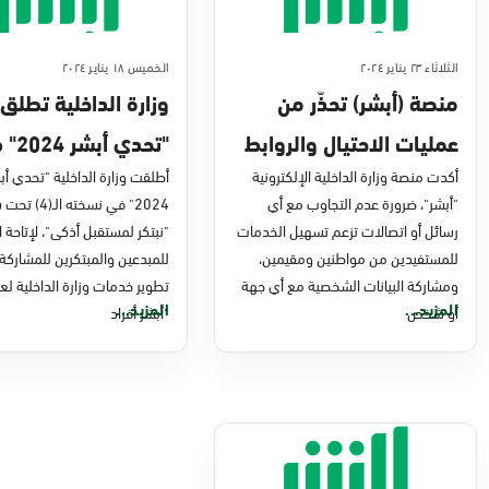
الثلاثاء ٢٣ يناير ٢٠٢٤
الخميس ١٨ يناير ٢٠٢٤
منصة (أبشر) تحذّر من
وزارة الداخلية تطلق
عمليات الاحتيال والروابط
"تحدي أب
المشبوهة
أكدت منصة وزارة الداخلية الإلكترونية
أطلقت وزارة الداخلية "تحدي أب
نسخته الـ(4) ل
"أبشر"، ضرورة عدم التجاوب مع أي
2024" في نسخته الـ(
تطوير خدمات الوزارة
رسائل أو اتصالات تزعم تسهيل الخدمات
"نبتكر لمستقبل أذكى"، لإتاحة 
للمستفيدين من مواطنين ومقيمين،
للمبدعين والمبتكرين للمشاركة
ومشاركة البيانات الشخصية مع أي جهة
تطوير خدمات وزارة الداخلية لعا
المزيد...
المزيد...
أو شخص
"أبشر أفراد