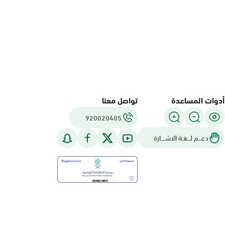
أدوات المساعدة
تواصل معنا
920020405
دعـــم لـــغـة الاشــــارة