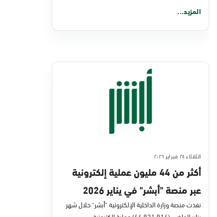
المزيد...
الثلاثاء ٢٤ فبراير ٢٠٢٦
أكثر من 44 مليون عملية إلكترونية
عبر منصة "أبشر" في يناير 2026
نفذت منصة وزارة الداخلية الإلكترونية "أبشر" خلال شهر
يناير الماضي (44,831,914) عملية إلكترونية،