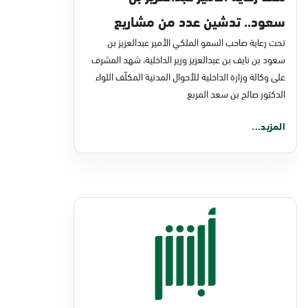
سعود.. تدشين عدد من مشاريع
تحت رعاية صاحب السمو الملكي الأمير عبدالعزيز بن
التحول الرقمي والخدمات الإلكترونية
سعود بن نايف بن عبدالعزيز وزير الداخلية، شهد المشرف
للأحوال المدنية
على وكالة وزارة الداخلية للأحوال المدنية المكلّف اللواء
الدكتور صالح بن سعد المربع
المزيد...