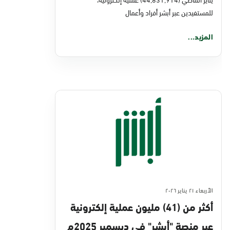
للمستفيدين عبر أبشر أفراد وأعمال
المزيد...
الأربعاء ٢١ يناير ٢٠٢٦
أكثر من (41) مليون عملية إلكترونية
عبر منصة "أبشر" في ديسمبر 2025م