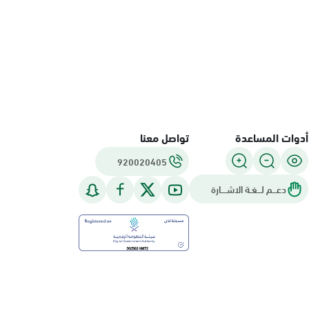
أدوات المساعدة
تواصل معنا
920020405
دعـــم لـــغـة الاشــــارة