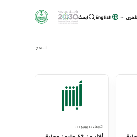
لأخرى
English
ابحث
استمع
الأربعاء ٢٤ يونيو ٢٠٢٦
ن عملية
أكثر من 43 مليون عملية