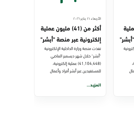
الأربعاء ٢١ يناير ٢٠٢٦
ن عملية
أكثر من (41) مليون عملية
أبشر"
إلكترونية عبر منصة "أبشر"
ترونية
في ديسمبر 2025م
نفذت منصة وزارة الداخلية الإلكترونية
"أبشر" خلال شهر ديسمبر الماضي
ة،
(41,104,448) عملية إلكترونية،
ال
للمستفيدين عبر أبشر أفراد وأعمال
المزيد...