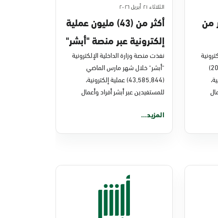
الثلاثاء ٢١ أبريل ٢٠٢٦
ر من
أكثر من (43) مليون عملية
إلكترونية عبر منصة "أبشر"
ترونية
في مارس 2026م
نفذت منصة وزارة الداخلية الإلكترونية
"أبشر" خلال العام الماضي (2025)
"أبشر" خلال شهر مارس الماضي
نية،
(43,585,844) عملية إلكترونية،
ال
للمستفيدين عبر أبشر أفراد وأعمال
المزيد...