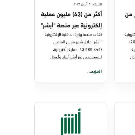
الثلاثاء ٢١ أبريل ٢٠٢٦
ر من
أكثر من (43) مليون عملية
إلكترونية عبر منصة "أبشر"
ترونية
في مارس 2026م
نفذت منصة وزارة الداخلية الإلكترونية
"أبشر" خلال العام الماضي (2025)
"أبشر" خلال شهر مارس الماضي
نية،
(43,585,844) عملية إلكترونية،
ال
للمستفيدين عبر أبشر أفراد وأعمال
المزيد...