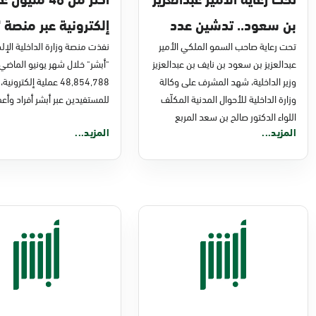
بن سعود.. تدشين عدد
إلكترونية عبر منصة "
من مشاريع التحول
تحت رعاية صاحب السمو الملكي الأمير
في يونيو 2026م
نفذت منصة وزارة الداخلية الإلك
عبدالعزيز بن سعود بن نايف بن عبدالعزيز
"أبشر" خلال شهر يونيو الماضي
الرقمي والخدمات
وزير الداخلية، شهد المشرف على وكالة
48,854,788 عملية إلكترونية،
الإلكترونية للأحوال
وزارة الداخلية للأحوال المدنية المكلّف
للمستفيدين عبر أبشر أفراد وأعم
اللواء الدكتور صالح بن سعد المربع
المدنية
المزيد...
المزيد...