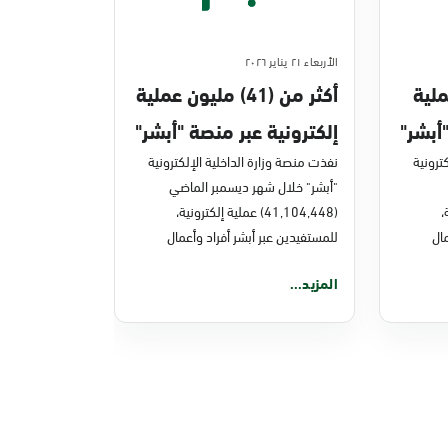
الأربعاء ٢١ يناير ٢٠٢٦
ن عملية
أكثر من (41) مليون عملية
أبشر"
إلكترونية عبر منصة "أبشر"
ترونية
في ديسمبر 2025م
نفذت منصة وزارة الداخلية الإلكترونية
"أبشر" خلال شهر ديسمبر الماضي
ة،
(41,104,448) عملية إلكترونية،
ال
للمستفيدين عبر أبشر أفراد وأعمال
المزيد...