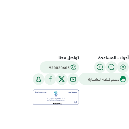
أدوات المساعدة
تواصل معنا
920020405
دعـــم لـــغـة الاشــــارة