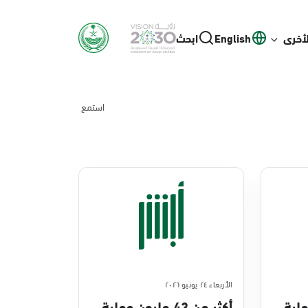
لأخرى
English
ابحث
استمع
الأربعاء ٢٤ يونيو ٢٠٢٦
ن عملية
أكثر من 43 مليون عملية