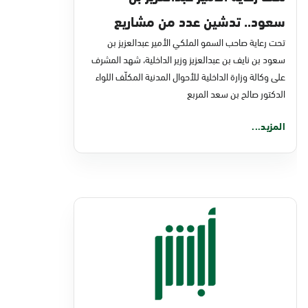
سعود.. تدشين عدد من مشاريع
تحت رعاية صاحب السمو الملكي الأمير عبدالعزيز بن
التحول الرقمي والخدمات الإلكترونية
سعود بن نايف بن عبدالعزيز وزير الداخلية، شهد المشرف
للأحوال المدنية
على وكالة وزارة الداخلية للأحوال المدنية المكلّف اللواء
الدكتور صالح بن سعد المربع
المزيد...