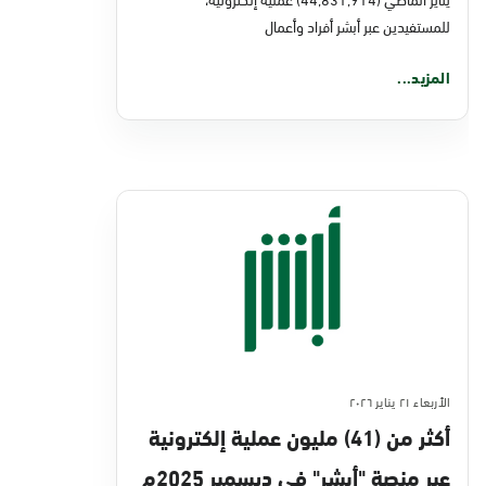
للمستفيدين عبر أبشر أفراد وأعمال
المزيد...
الأربعاء ٢١ يناير ٢٠٢٦
أكثر من (41) مليون عملية إلكترونية
عبر منصة "أبشر" في ديسمبر 2025م