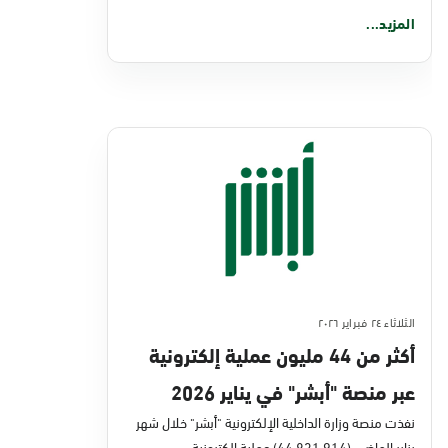
المزيد...
الثلاثاء ٢٤ فبراير ٢٠٢٦
أكثر من 44 مليون عملية إلكترونية
عبر منصة "أبشر" في يناير 2026
نفذت منصة وزارة الداخلية الإلكترونية "أبشر" خلال شهر
يناير الماضي (44,831,914) عملية إلكترونية،