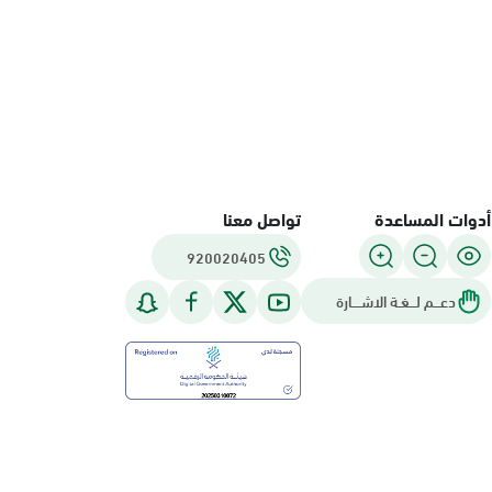
أدوات المساعدة
تواصل معنا
920020405
دعـــم لـــغـة الاشــــارة