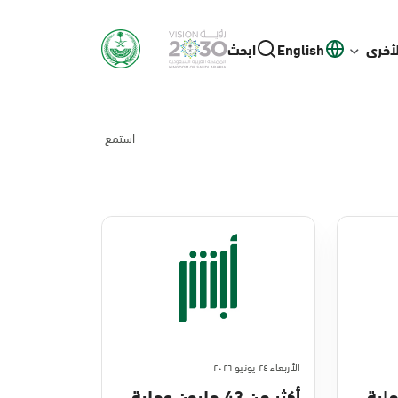
لأخرى
English
ابحث
استمع
الأربعاء ٢٤ يونيو ٢٠٢٦
ن عملية
أكثر من 43 مليون عملية