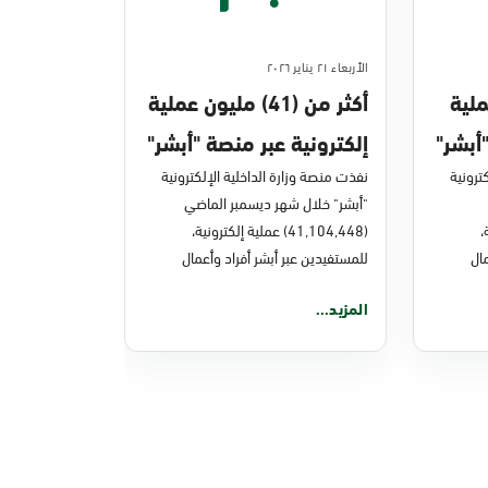
الأربعاء ٢١ يناير ٢٠٢٦
ن عملية
أكثر من (41) مليون عملية
أبشر"
إلكترونية عبر منصة "أبشر"
ترونية
في ديسمبر 2025م
نفذت منصة وزارة الداخلية الإلكترونية
"أبشر" خلال شهر ديسمبر الماضي
ة،
(41,104,448) عملية إلكترونية،
ال
للمستفيدين عبر أبشر أفراد وأعمال
المزيد...