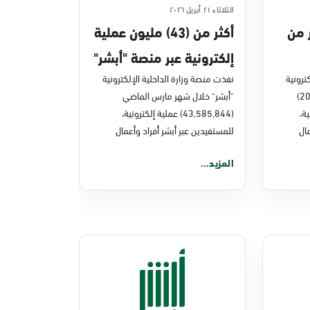
الثلاثاء ٢١ أبريل ٢٠٢٦
ر من
أكثر من (43) مليون عملية
إلكترونية عبر منصة "أبشر"
ترونية
في مارس 2026م
نفذت منصة وزارة الداخلية الإلكترونية
"أبشر" خلال العام الماضي (2025)
"أبشر" خلال شهر مارس الماضي
نية،
(43,585,844) عملية إلكترونية،
ال
للمستفيدين عبر أبشر أفراد وأعمال
المزيد...