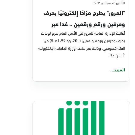
الاثنين ٠٤ سبتمبر ٢٠٢٣
"المرور" يطرح مزادًا إلكترونيًا بحرف
وحرفين ورقم ورقمين .. غدًا عبر
منصة "أبشر"
أعلنت الإدارة العامة للمرور في الأمن العام طرح لوحات
بحرف وحرفين ورقم ورقمين (ر 20، وو 99، ا هـ 5) من
الفئة خصوصي، وذلك عبر منصة وزارة الداخلية الإلكترونية
"أبشر" غدًا
المزيد...