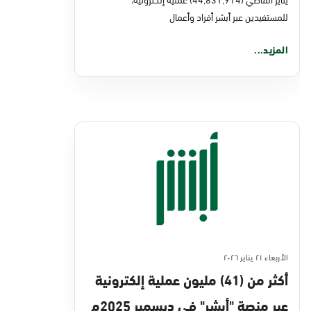
للمستفيدين عبر أبشر أفراد وأعمال
المزيد...
الأربعاء ٢١ يناير ٢٠٢٦
أكثر من (41) مليون عملية إلكترونية
عبر منصة "أبشر" في ديسمبر 2025م