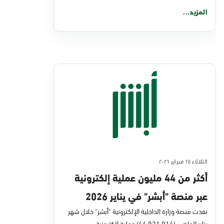
المزيد...
الثلاثاء ٢٤ فبراير ٢٠٢٦
أكثر من 44 مليون عملية إلكترونية
عبر منصة "أبشر" في يناير 2026
نفذت منصة وزارة الداخلية الإلكترونية "أبشر" خلال شهر
يناير الماضي (44,831,914) عملية إلكترونية،