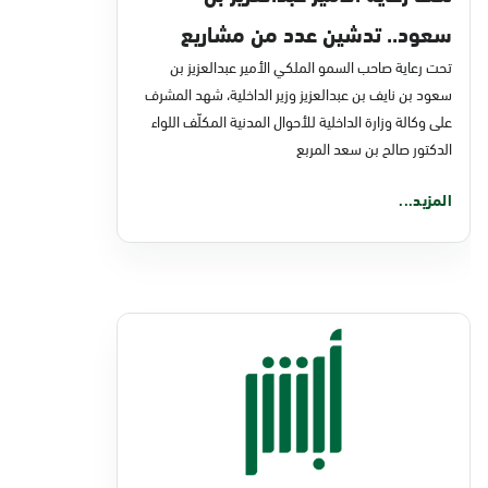
سعود.. تدشين عدد من مشاريع
تحت رعاية صاحب السمو الملكي الأمير عبدالعزيز بن
التحول الرقمي والخدمات الإلكترونية
سعود بن نايف بن عبدالعزيز وزير الداخلية، شهد المشرف
للأحوال المدنية
على وكالة وزارة الداخلية للأحوال المدنية المكلّف اللواء
الدكتور صالح بن سعد المربع
المزيد...