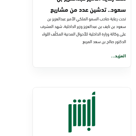
سعود.. تدشين عدد من مشاريع
تحت رعاية صاحب السمو الملكي الأمير عبدالعزيز بن
التحول الرقمي والخدمات الإلكترونية
سعود بن نايف بن عبدالعزيز وزير الداخلية، شهد المشرف
للأحوال المدنية
على وكالة وزارة الداخلية للأحوال المدنية المكلّف اللواء
الدكتور صالح بن سعد المربع
المزيد...