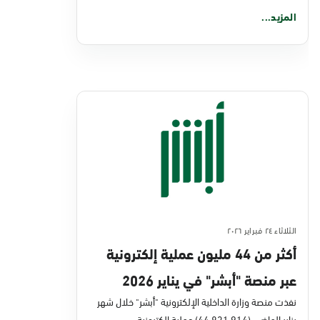
المزيد...
الثلاثاء ٢٤ فبراير ٢٠٢٦
أكثر من 44 مليون عملية إلكترونية
عبر منصة "أبشر" في يناير 2026
نفذت منصة وزارة الداخلية الإلكترونية "أبشر" خلال شهر
يناير الماضي (44,831,914) عملية إلكترونية،