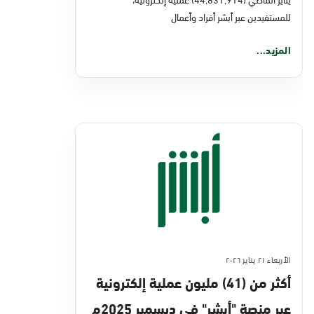
للمستفيدين عبر أبشر أفراد وأعمال
المزيد...
الأربعاء ٢١ يناير ٢٠٢٦
أكثر من (41) مليون عملية إلكترونية
عبر منصة "أبشر" في ديسمبر 2025م