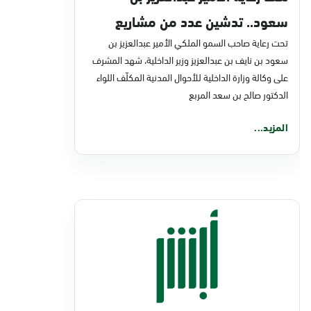
سعود.. تدشين عدد من مشاريع
تحت رعاية صاحب السمو الملكي الأمير عبدالعزيز بن
التحول الرقمي والخدمات الإلكترونية
سعود بن نايف بن عبدالعزيز وزير الداخلية، شهد المشرف
للأحوال المدنية
على وكالة وزارة الداخلية للأحوال المدنية المكلّف اللواء
الدكتور صالح بن سعد المربع
المزيد...