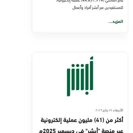
للمستفيدين عبر أبشر أفراد وأعمال
المزيد...
الأربعاء ٢١ يناير ٢٠٢٦
أكثر من (41) مليون عملية إلكترونية
عبر منصة "أبشر" في ديسمبر 2025م