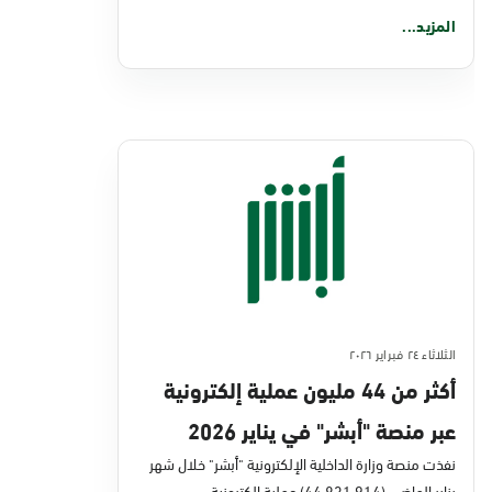
المزيد...
الثلاثاء ٢٤ فبراير ٢٠٢٦
أكثر من 44 مليون عملية إلكترونية
عبر منصة "أبشر" في يناير 2026
نفذت منصة وزارة الداخلية الإلكترونية "أبشر" خلال شهر
يناير الماضي (44,831,914) عملية إلكترونية،