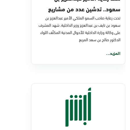
سعود.. تدشين عدد من مشاريع
تحت رعاية صاحب السمو الملكي الأمير عبدالعزيز بن
التحول الرقمي والخدمات الإلكترونية
سعود بن نايف بن عبدالعزيز وزير الداخلية، شهد المشرف
للأحوال المدنية
على وكالة وزارة الداخلية للأحوال المدنية المكلّف اللواء
الدكتور صالح بن سعد المربع
المزيد...