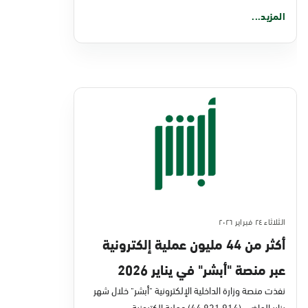
المزيد...
الثلاثاء ٢٤ فبراير ٢٠٢٦
أكثر من 44 مليون عملية إلكترونية
عبر منصة "أبشر" في يناير 2026
نفذت منصة وزارة الداخلية الإلكترونية "أبشر" خلال شهر
يناير الماضي (44,831,914) عملية إلكترونية،