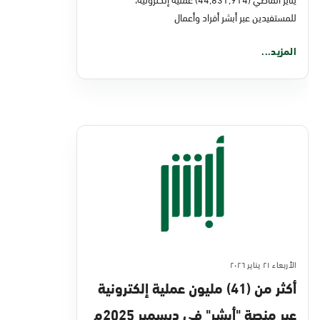
للمستفيدين عبر أبشر أفراد وأعمال
المزيد...
الأربعاء ٢١ يناير ٢٠٢٦
أكثر من (41) مليون عملية إلكترونية
عبر منصة "أبشر" في ديسمبر 2025م