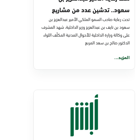
سعود.. تدشين عدد من مشاريع
تحت رعاية صاحب السمو الملكي الأمير عبدالعزيز بن
التحول الرقمي والخدمات الإلكترونية
سعود بن نايف بن عبدالعزيز وزير الداخلية، شهد المشرف
للأحوال المدنية
على وكالة وزارة الداخلية للأحوال المدنية المكلّف اللواء
الدكتور صالح بن سعد المربع
المزيد...