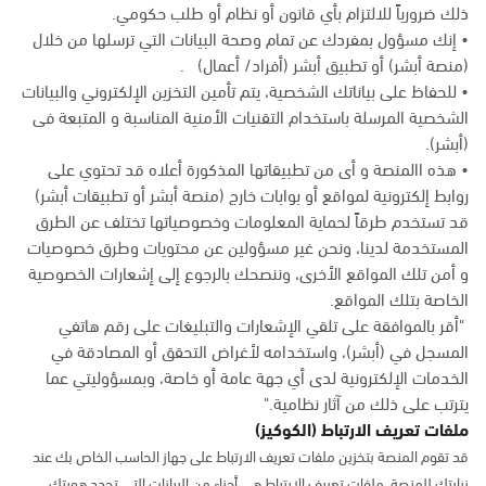
ذلك ضرورياً للالتزام بأي قانون أو نظام أو طلب حكومي.
• إنك مسؤول بمفردك عن تمام وصحة البيانات التي ترسلها من خلال
(منصة أبشر) أو تطبيق أبشر (أفراد/ أعمال) .
• للحفاظ على بياناتك الشخصية، يتم تأمين التخزين الإلكتروني والبيانات
الشخصية المرسلة باستخدام التقنيات الأمنية المناسبة و المتبعة فى
(أبشر).
• هذه االمنصة و أى من تطبيقاتها المذكورة أعلاه قد تحتوي على
روابط إلكترونية لمواقع أو بوابات خارج (منصة أبشر أو تطبيقات أبشر)
قد تستخدم طرقاً لحماية المعلومات وخصوصياتها تختلف عن الطرق
المستخدمة لدينا، ونحن غير مسؤولين عن محتويات وطرق خصوصيات
و أمن تلك المواقع الأخرى، وننصحك بالرجوع إلى إشعارات الخصوصية
الخاصة بتلك المواقع.
"أقر بالموافقة على تلقي الإشعارات والتبليغات على رقم هاتفي
المسجل في (أبشر)، واستخدامه لأغراض التحقق أو المصادقة في
الخدمات الإلكترونية لدى أي جهة عامة أو خاصة، وبمسؤوليتي عما
يترتب على ذلك من آثار نظامية."
ملفات تعريف الارتباط (الكوكيز)
قد تقوم المنصة بتخزين ملفات تعريف الارتباط على جهاز الحاسب الخاص بك عند
زيارتك للمنصة. ملفات تعريف الارتباط هي أجزاء من البيانات التي تحدد هويتك