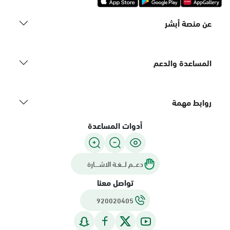
عن منصة أبشر
المساعدة والدعم
روابط مهمة
أدوات المساعدة
دعـــم لـــغـة الاشــــارة
تواصل معنا
920020405