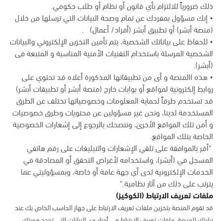
ذلك ضرورياً للالتزام بأي قانون أو نظام أو طلب حكومي.
• إنك مسؤول بمفردك عن تمام وصحة البيانات التي ترسلها من خلال
(منصة أبشر) أو تطبيق أبشر (أفراد/ أعمال) .
• للحفاظ على بياناتك الشخصية، يتم تأمين التخزين الإلكتروني والبيانات
الشخصية المرسلة باستخدام التقنيات الأمنية المناسبة و المتبعة فى
(أبشر).
• هذه االمنصة و أى من تطبيقاتها المذكورة أعلاه قد تحتوي على
روابط إلكترونية لمواقع أو بوابات خارج (منصة أبشر أو تطبيقات أبشر)
قد تستخدم طرقاً لحماية المعلومات وخصوصياتها تختلف عن الطرق
المستخدمة لدينا، ونحن غير مسؤولين عن محتويات وطرق خصوصيات
و أمن تلك المواقع الأخرى، وننصحك بالرجوع إلى إشعارات الخصوصية
الخاصة بتلك المواقع.
"أقر بالموافقة على تلقي الإشعارات والتبليغات على رقم هاتفي
المسجل في (أبشر)، واستخدامه لأغراض التحقق أو المصادقة في
الخدمات الإلكترونية لدى أي جهة عامة أو خاصة، وبمسؤوليتي عما
يترتب على ذلك من آثار نظامية."
ملفات تعريف الارتباط (الكوكيز)
قد تقوم المنصة بتخزين ملفات تعريف الارتباط على جهاز الحاسب الخاص بك عند
زيارتك للمنصة. ملفات تعريف الارتباط هي أجزاء من البيانات التي تحدد هويتك