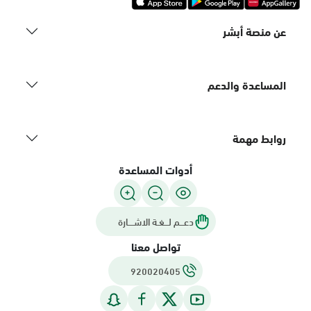
عن منصة أبشر
المساعدة والدعم
روابط مهمة
أدوات المساعدة
دعـــم لـــغـة الاشــــارة
تواصل معنا
920020405