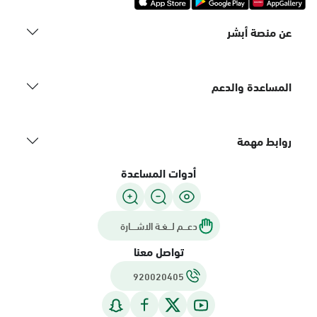
عن منصة أبشر
المساعدة والدعم
روابط مهمة
أدوات المساعدة
دعـــم لـــغـة الاشــــارة
تواصل معنا
920020405