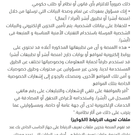
ذلك ضرورياً للالتزام بأي قانون أو نظام أو طلب حكومي.
• إنك مسؤول بمفردك عن تمام وصحة البيانات التي ترسلها من خلال
(منصة أبشر) أو تطبيق أبشر (أفراد/ أعمال) .
• للحفاظ على بياناتك الشخصية، يتم تأمين التخزين الإلكتروني والبيانات
الشخصية المرسلة باستخدام التقنيات الأمنية المناسبة و المتبعة فى
(أبشر).
• هذه االمنصة و أى من تطبيقاتها المذكورة أعلاه قد تحتوي على
روابط إلكترونية لمواقع أو بوابات خارج (منصة أبشر أو تطبيقات أبشر)
قد تستخدم طرقاً لحماية المعلومات وخصوصياتها تختلف عن الطرق
المستخدمة لدينا، ونحن غير مسؤولين عن محتويات وطرق خصوصيات
و أمن تلك المواقع الأخرى، وننصحك بالرجوع إلى إشعارات الخصوصية
الخاصة بتلك المواقع.
"أقر بالموافقة على تلقي الإشعارات والتبليغات على رقم هاتفي
المسجل في (أبشر)، واستخدامه لأغراض التحقق أو المصادقة في
الخدمات الإلكترونية لدى أي جهة عامة أو خاصة، وبمسؤوليتي عما
يترتب على ذلك من آثار نظامية."
ملفات تعريف الارتباط (الكوكيز)
قد تقوم المنصة بتخزين ملفات تعريف الارتباط على جهاز الحاسب الخاص بك عند
زيارتك للمنصة. ملفات تعريف الارتباط هي أجزاء من البيانات التي تحدد هويتك