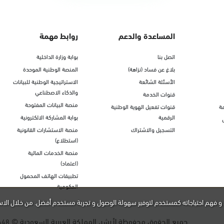
المساعدة والدعم
روابط مهمة
اتصل بنا
بوابة وزارة الداخلية
بلاغ عن فساد (نزاهة)
المنصة الوطنية الموحدة
الأسئلة الشائعة
الاستراتيجية الوطنية للبيانات
والذكاء الاصطناعي
قنوات الخدمة
منصة البيانات المفتوحة
ة
قنوات تفعيل الهوية الوطنية
الرقمية
بوابة المشاركة الالكترونية
التسجيل والاشتراك
منصة الاستشارات القانونية
(استطلاع)
منصة الخدمات المالية
(اعتماد)
تطبيقات الهاتف المحمول
الحكومية
و فهم احتياجاته كمستخدم لتوفير سهولة الوصول و تجربة مستخدم أفضل. من خلال الاس
جميع الحقوق محفوظة لأبشر، المملكة العربية السعودية ©
448