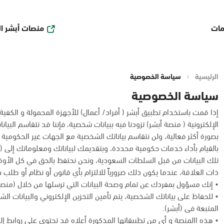
منصات أبشر ا
مات
الرئيسية
سياسة الخصوصية
سياسة الخصوصية
إذا قمت باستخدام تطبيق أبشر ( أفراد/ أعمال) للأجهزة المحمولة و الكفية أو أ
الإلكترونية ( منصة أبشر) تزودنا فيه ببيانات شخصية، فإننا قد نتقاسم البي
بصورة أكثر فعالية، ولن نتقاسم بياناتك الشخصية مع الجهات غير الحكومية 
بالقيام بأداء خدمات حكومية محددة، وبتقديمك لبياناتك ومعلوماتك إلى (أ
تلك البيانات من قبل السلطات السعودية، ونحن نحتفظ بالحق في كل الأ
ذات العلاقة، عندما يكون ذلك ضرورياً للالتزام بأي قانون أو نظام أو طلب
• إنك مسؤول بمفردك عن تمام وصحة البيانات التي ترسلها من خلال (منصة 
• للحفاظ على بياناتك الشخصية، يتم تأمين التخزين الإلكتروني والبيانات ال
المتبعة فى (أبشر).
• هذه االمنصة و أى من تطبيقاتها المذكورة أعلاه قد تحتوي على روابط إلك