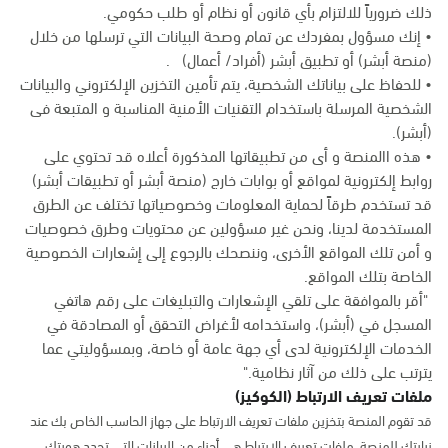
ذلك ضرورياً للالتزام بأي قانون أو نظام أو طلب حكومي.
• إنك مسؤول بمفردك عن تمام وصحة البيانات التي ترسلها من خلال
(منصة أبشر) أو تطبيق أبشر (أفراد/ أعمال) .
• للحفاظ على بياناتك الشخصية، يتم تأمين التخزين الإلكتروني والبيانات
الشخصية المرسلة باستخدام التقنيات الأمنية المناسبة و المتبعة فى
(أبشر).
• هذه االمنصة و أى من تطبيقاتها المذكورة أعلاه قد تحتوي على
روابط إلكترونية لمواقع أو بوابات خارج (منصة أبشر أو تطبيقات أبشر)
قد تستخدم طرقاً لحماية المعلومات وخصوصياتها تختلف عن الطرق
المستخدمة لدينا، ونحن غير مسؤولين عن محتويات وطرق خصوصيات
و أمن تلك المواقع الأخرى، وننصحك بالرجوع إلى إشعارات الخصوصية
الخاصة بتلك المواقع.
"أقر بالموافقة على تلقي الإشعارات والتبليغات على رقم هاتفي
المسجل في (أبشر)، واستخدامه لأغراض التحقق أو المصادقة في
الخدمات الإلكترونية لدى أي جهة عامة أو خاصة، وبمسؤوليتي عما
يترتب على ذلك من آثار نظامية."
ملفات تعريف الارتباط (الكوكيز)
قد تقوم المنصة بتخزين ملفات تعريف الارتباط على جهاز الحاسب الخاص بك عند
زيارتك للمنصة. ملفات تعريف الارتباط هي أجزاء من البيانات التي تحدد هويتك