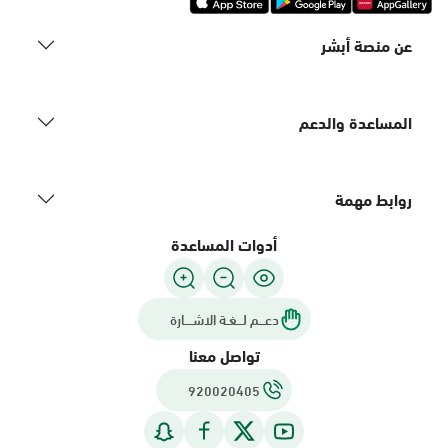
عن منصة أبشر
المساعدة والدعم
روابط مهمة
أدوات المساعدة
دعـــم لـــغـة الاشــــارة
تواصل معنا
920020405