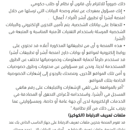
ذلك ضرورياً للالتزام بأي قانون أو نظام أو طلب حكومي.
• إنك مسؤول بمفردك عن تمام وصحة البيانات التي ترسلها من خلال
(منصة أبشر) أو تطبيق أبشر (أفراد/ أعمال) .
• للحفاظ على بياناتك الشخصية، يتم تأمين التخزين الإلكتروني والبيانات
الشخصية المرسلة باستخدام التقنيات الأمنية المناسبة و المتبعة فى
(أبشر).
• هذه االمنصة و أى من تطبيقاتها المذكورة أعلاه قد تحتوي على
روابط إلكترونية لمواقع أو بوابات خارج (منصة أبشر أو تطبيقات أبشر)
قد تستخدم طرقاً لحماية المعلومات وخصوصياتها تختلف عن الطرق
المستخدمة لدينا، ونحن غير مسؤولين عن محتويات وطرق خصوصيات
و أمن تلك المواقع الأخرى، وننصحك بالرجوع إلى إشعارات الخصوصية
الخاصة بتلك المواقع.
"أقر بالموافقة على تلقي الإشعارات والتبليغات على رقم هاتفي
المسجل في (أبشر)، واستخدامه لأغراض التحقق أو المصادقة في
الخدمات الإلكترونية لدى أي جهة عامة أو خاصة، وبمسؤوليتي عما
يترتب على ذلك من آثار نظامية."
ملفات تعريف الارتباط (الكوكيز)
قد تقوم المنصة بتخزين ملفات تعريف الارتباط على جهاز الحاسب الخاص بك عند
زيارتك للمنصة. ملفات تعريف الارتباط هي أجزاء من البيانات التي تحدد هويتك