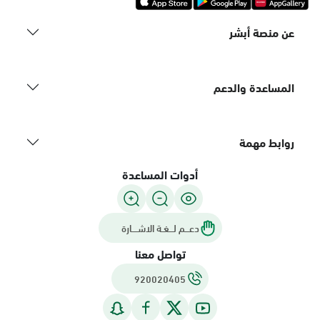
عن منصة أبشر
المساعدة والدعم
روابط مهمة
أدوات المساعدة
دعـــم لـــغـة الاشــــارة
تواصل معنا
920020405