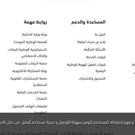
المساعدة والدعم
روابط مهمة
اتصل بنا
بوابة وزارة الداخلية
بلاغ عن فساد (نزاهة)
المنصة الوطنية الموحدة
الأسئلة الشائعة
الاستراتيجية الوطنية للبيانات
والذكاء الاصطناعي
قنوات الخدمة
منصة البيانات المفتوحة
ة
قنوات تفعيل الهوية الوطنية
الرقمية
بوابة المشاركة الالكترونية
التسجيل والاشتراك
منصة الاستشارات القانونية
(استطلاع)
منصة الخدمات المالية
(اعتماد)
تطبيقات الهاتف المحمول
الحكومية
و فهم احتياجاته كمستخدم لتوفير سهولة الوصول و تجربة مستخدم أفضل. من خلال الاس
جميع الحقوق محفوظة لأبشر، المملكة العربية السعودية ©
448