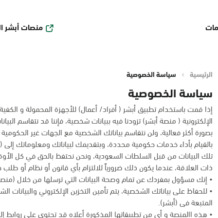
منصات أبشر ا
مات
الرئيسية
سياسة الخصوصية
سياسة الخصوصية
إذا قمت باستخدام تطبيق أبشر ( أفراد/ أعمال) للأجهزة المحمولة و الكفية أو أ
الإلكترونية ( منصة أبشر) تزودنا فيه ببيانات شخصية، فإننا قد نتقاسم البي
بصورة أكثر فعالية، ولن نتقاسم بياناتك الشخصية مع الجهات غير الحكومية 
بالقيام بأداء خدمات حكومية محددة، وبتقديمك لبياناتك ومعلوماتك إلى (أ
تلك البيانات من قبل السلطات السعودية، ونحن نحتفظ بالحق في كل الأ
ذات العلاقة، عندما يكون ذلك ضرورياً للالتزام بأي قانون أو نظام أو طلب
• إنك مسؤول بمفردك عن تمام وصحة البيانات التي ترسلها من خلال (منصة 
• للحفاظ على بياناتك الشخصية، يتم تأمين التخزين الإلكتروني والبيانات ال
المتبعة فى (أبشر).
• هذه االمنصة و أى من تطبيقاتها المذكورة أعلاه قد تحتوي على روابط إلك