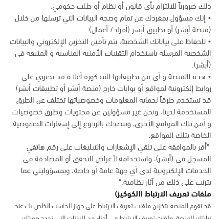
ذلك ضرورياً للالتزام بأي قانون أو نظام أو طلب حكومي.
• إنك مسؤول بمفردك عن تمام وصحة البيانات التي ترسلها من خلال
(منصة أبشر) أو تطبيق أبشر (أفراد/ أعمال) .
• للحفاظ على بياناتك الشخصية، يتم تأمين التخزين الإلكتروني والبيانات
الشخصية المرسلة باستخدام التقنيات الأمنية المناسبة و المتبعة فى
(أبشر).
• هذه االمنصة و أى من تطبيقاتها المذكورة أعلاه قد تحتوي على
روابط إلكترونية لمواقع أو بوابات خارج (منصة أبشر أو تطبيقات أبشر)
قد تستخدم طرقاً لحماية المعلومات وخصوصياتها تختلف عن الطرق
المستخدمة لدينا، ونحن غير مسؤولين عن محتويات وطرق خصوصيات
و أمن تلك المواقع الأخرى، وننصحك بالرجوع إلى إشعارات الخصوصية
الخاصة بتلك المواقع.
"أقر بالموافقة على تلقي الإشعارات والتبليغات على رقم هاتفي
المسجل في (أبشر)، واستخدامه لأغراض التحقق أو المصادقة في
الخدمات الإلكترونية لدى أي جهة عامة أو خاصة، وبمسؤوليتي عما
يترتب على ذلك من آثار نظامية."
ملفات تعريف الارتباط (الكوكيز)
قد تقوم المنصة بتخزين ملفات تعريف الارتباط على جهاز الحاسب الخاص بك عند
زيارتك للمنصة. ملفات تعريف الارتباط هي أجزاء من البيانات التي تحدد هويتك