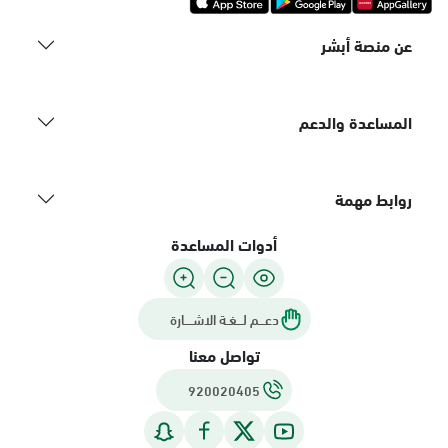
عن منصة أبشر
المساعدة والدعم
روابط مهمة
أدوات المساعدة
دعـــم لـــغـة الاشــــارة
تواصل معنا
920020405