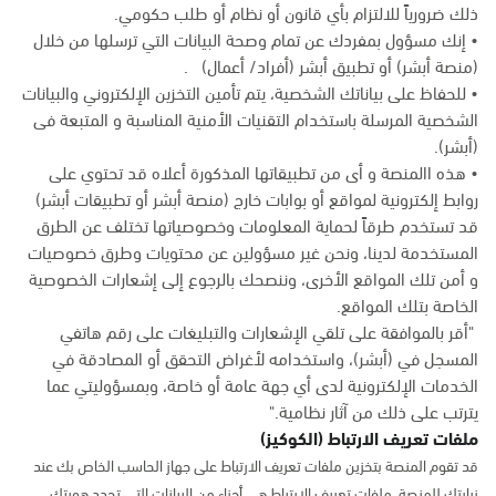
ذلك ضرورياً للالتزام بأي قانون أو نظام أو طلب حكومي.
• إنك مسؤول بمفردك عن تمام وصحة البيانات التي ترسلها من خلال
(منصة أبشر) أو تطبيق أبشر (أفراد/ أعمال) .
• للحفاظ على بياناتك الشخصية، يتم تأمين التخزين الإلكتروني والبيانات
الشخصية المرسلة باستخدام التقنيات الأمنية المناسبة و المتبعة فى
(أبشر).
• هذه االمنصة و أى من تطبيقاتها المذكورة أعلاه قد تحتوي على
روابط إلكترونية لمواقع أو بوابات خارج (منصة أبشر أو تطبيقات أبشر)
قد تستخدم طرقاً لحماية المعلومات وخصوصياتها تختلف عن الطرق
المستخدمة لدينا، ونحن غير مسؤولين عن محتويات وطرق خصوصيات
و أمن تلك المواقع الأخرى، وننصحك بالرجوع إلى إشعارات الخصوصية
الخاصة بتلك المواقع.
"أقر بالموافقة على تلقي الإشعارات والتبليغات على رقم هاتفي
المسجل في (أبشر)، واستخدامه لأغراض التحقق أو المصادقة في
الخدمات الإلكترونية لدى أي جهة عامة أو خاصة، وبمسؤوليتي عما
يترتب على ذلك من آثار نظامية."
ملفات تعريف الارتباط (الكوكيز)
قد تقوم المنصة بتخزين ملفات تعريف الارتباط على جهاز الحاسب الخاص بك عند
زيارتك للمنصة. ملفات تعريف الارتباط هي أجزاء من البيانات التي تحدد هويتك