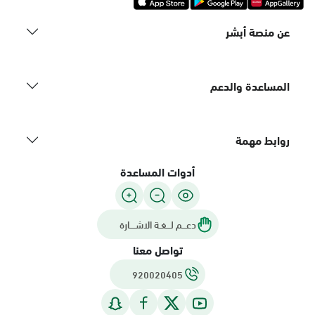
عن منصة أبشر
المساعدة والدعم
روابط مهمة
أدوات المساعدة
دعـــم لـــغـة الاشــــارة
تواصل معنا
920020405