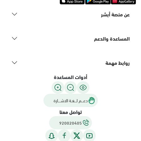
عن منصة أبشر
المساعدة والدعم
روابط مهمة
أدوات المساعدة
دعـــم لـــغـة الاشــــارة
تواصل معنا
920020405