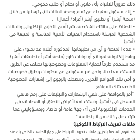
ذلك ضرورياً للالتزام بأي قانون أو نظام أو طلب حكومي.
• إنك مسؤول بمفردك عن تمام وصحة البيانات التي ترسلها من خلال
(منصة أبشر) أو تطبيق أبشر (أفراد/ أعمال) .
• للحفاظ على بياناتك الشخصية، يتم تأمين التخزين الإلكتروني والبيانات
الشخصية المرسلة باستخدام التقنيات الأمنية المناسبة و المتبعة فى
(أبشر).
• هذه االمنصة و أى من تطبيقاتها المذكورة أعلاه قد تحتوي على
روابط إلكترونية لمواقع أو بوابات خارج (منصة أبشر أو تطبيقات أبشر)
قد تستخدم طرقاً لحماية المعلومات وخصوصياتها تختلف عن الطرق
المستخدمة لدينا، ونحن غير مسؤولين عن محتويات وطرق خصوصيات
و أمن تلك المواقع الأخرى، وننصحك بالرجوع إلى إشعارات الخصوصية
الخاصة بتلك المواقع.
"أقر بالموافقة على تلقي الإشعارات والتبليغات على رقم هاتفي
المسجل في (أبشر)، واستخدامه لأغراض التحقق أو المصادقة في
الخدمات الإلكترونية لدى أي جهة عامة أو خاصة، وبمسؤوليتي عما
يترتب على ذلك من آثار نظامية."
ملفات تعريف الارتباط (الكوكيز)
قد تقوم المنصة بتخزين ملفات تعريف الارتباط على جهاز الحاسب الخاص بك عند
زيارتك للمنصة. ملفات تعريف الارتباط هي أجزاء من البيانات التي تحدد هويتك