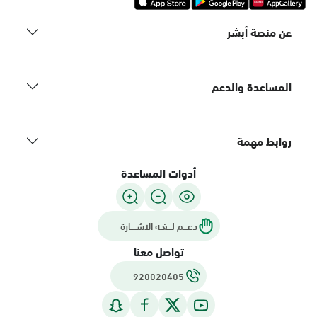
عن منصة أبشر
المساعدة والدعم
روابط مهمة
أدوات المساعدة
دعـــم لـــغـة الاشــــارة
تواصل معنا
920020405