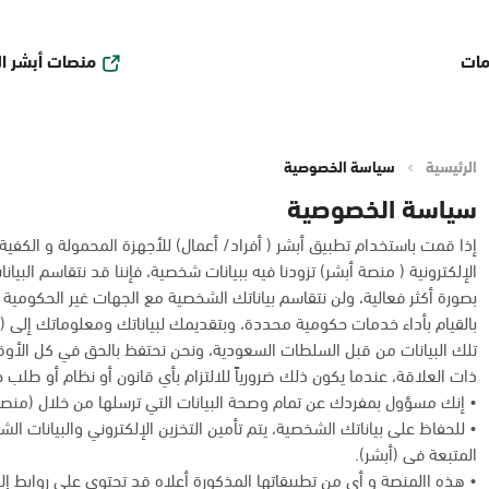
منصات أبشر ا
مات
الرئيسية
سياسة الخصوصية
سياسة الخصوصية
إذا قمت باستخدام تطبيق أبشر ( أفراد/ أعمال) للأجهزة المحمولة و الكفية أو أ
الإلكترونية ( منصة أبشر) تزودنا فيه ببيانات شخصية، فإننا قد نتقاسم البي
بصورة أكثر فعالية، ولن نتقاسم بياناتك الشخصية مع الجهات غير الحكومية 
بالقيام بأداء خدمات حكومية محددة، وبتقديمك لبياناتك ومعلوماتك إلى (أ
تلك البيانات من قبل السلطات السعودية، ونحن نحتفظ بالحق في كل الأ
ذات العلاقة، عندما يكون ذلك ضرورياً للالتزام بأي قانون أو نظام أو طلب
• إنك مسؤول بمفردك عن تمام وصحة البيانات التي ترسلها من خلال (منصة 
• للحفاظ على بياناتك الشخصية، يتم تأمين التخزين الإلكتروني والبيانات ال
المتبعة فى (أبشر).
• هذه االمنصة و أى من تطبيقاتها المذكورة أعلاه قد تحتوي على روابط إلك