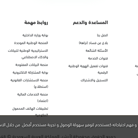
المساعدة والدعم
روابط مهمة
اتصل بنا
بوابة وزارة الداخلية
بلاغ عن فساد (نزاهة)
المنصة الوطنية الموحدة
الأسئلة الشائعة
الاستراتيجية الوطنية للبيانات
والذكاء الاصطناعي
قنوات الخدمة
منصة البيانات المفتوحة
ة
قنوات تفعيل الهوية الوطنية
الرقمية
بوابة المشاركة الالكترونية
التسجيل والاشتراك
منصة الاستشارات القانونية
(استطلاع)
منصة الخدمات المالية
(اعتماد)
تطبيقات الهاتف المحمول
الحكومية
و فهم احتياجاته كمستخدم لتوفير سهولة الوصول و تجربة مستخدم أفضل. من خلال الاس
جميع الحقوق محفوظة لأبشر، المملكة العربية السعودية ©
448