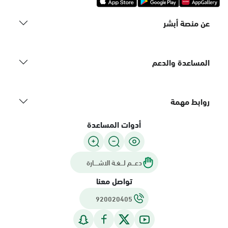
عن منصة أبشر
المساعدة والدعم
روابط مهمة
أدوات المساعدة
دعـــم لـــغـة الاشــــارة
تواصل معنا
920020405