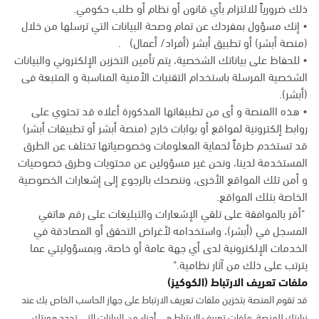
ذلك ضرورياً للالتزام بأي قانون أو نظام أو طلب حكومي.
• إنك مسؤول بمفردك عن تمام وصحة البيانات التي ترسلها من خلال
(منصة أبشر) أو تطبيق أبشر (أفراد/ أعمال) .
• للحفاظ على بياناتك الشخصية، يتم تأمين التخزين الإلكتروني والبيانات
الشخصية المرسلة باستخدام التقنيات الأمنية المناسبة و المتبعة فى
(أبشر).
• هذه االمنصة و أى من تطبيقاتها المذكورة أعلاه قد تحتوي على
روابط إلكترونية لمواقع أو بوابات خارج (منصة أبشر أو تطبيقات أبشر)
قد تستخدم طرقاً لحماية المعلومات وخصوصياتها تختلف عن الطرق
المستخدمة لدينا، ونحن غير مسؤولين عن محتويات وطرق خصوصيات
و أمن تلك المواقع الأخرى، وننصحك بالرجوع إلى إشعارات الخصوصية
الخاصة بتلك المواقع.
"أقر بالموافقة على تلقي الإشعارات والتبليغات على رقم هاتفي
المسجل في (أبشر)، واستخدامه لأغراض التحقق أو المصادقة في
الخدمات الإلكترونية لدى أي جهة عامة أو خاصة، وبمسؤوليتي عما
يترتب على ذلك من آثار نظامية."
ملفات تعريف الارتباط (الكوكيز)
قد تقوم المنصة بتخزين ملفات تعريف الارتباط على جهاز الحاسب الخاص بك عند
زيارتك للمنصة. ملفات تعريف الارتباط هي أجزاء من البيانات التي تحدد هويتك