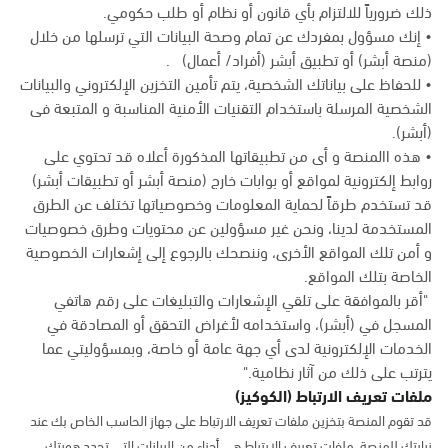
ذلك ضرورياً للالتزام بأي قانون أو نظام أو طلب حكومي.
• إنك مسؤول بمفردك عن تمام وصحة البيانات التي ترسلها من خلال
(منصة أبشر) أو تطبيق أبشر (أفراد/ أعمال) .
• للحفاظ على بياناتك الشخصية، يتم تأمين التخزين الإلكتروني والبيانات
الشخصية المرسلة باستخدام التقنيات الأمنية المناسبة و المتبعة فى
(أبشر).
• هذه االمنصة و أى من تطبيقاتها المذكورة أعلاه قد تحتوي على
روابط إلكترونية لمواقع أو بوابات خارج (منصة أبشر أو تطبيقات أبشر)
قد تستخدم طرقاً لحماية المعلومات وخصوصياتها تختلف عن الطرق
المستخدمة لدينا، ونحن غير مسؤولين عن محتويات وطرق خصوصيات
و أمن تلك المواقع الأخرى، وننصحك بالرجوع إلى إشعارات الخصوصية
الخاصة بتلك المواقع.
"أقر بالموافقة على تلقي الإشعارات والتبليغات على رقم هاتفي
المسجل في (أبشر)، واستخدامه لأغراض التحقق أو المصادقة في
الخدمات الإلكترونية لدى أي جهة عامة أو خاصة، وبمسؤوليتي عما
يترتب على ذلك من آثار نظامية."
ملفات تعريف الارتباط (الكوكيز)
قد تقوم المنصة بتخزين ملفات تعريف الارتباط على جهاز الحاسب الخاص بك عند
زيارتك للمنصة. ملفات تعريف الارتباط هي أجزاء من البيانات التي تحدد هويتك