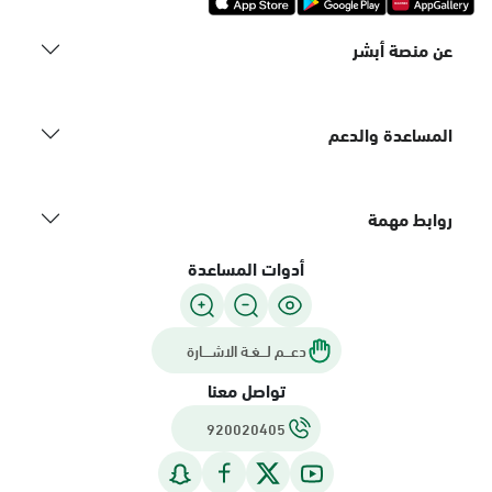
عن منصة أبشر
المساعدة والدعم
روابط مهمة
أدوات المساعدة
دعـــم لـــغـة الاشــــارة
تواصل معنا
920020405