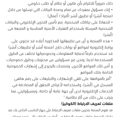
ذلك ضرورياً للالتزام بأي قانون أو نظام أو طلب حكومي.
• إنك مسؤول بمفردك عن تمام وصحة البيانات التي ترسلها من خلال
(منصة أبشر) أو تطبيق أبشر (أفراد/ أعمال) .
• للحفاظ على بياناتك الشخصية، يتم تأمين التخزين الإلكتروني والبيانات
الشخصية المرسلة باستخدام التقنيات الأمنية المناسبة و المتبعة فى
(أبشر).
• هذه االمنصة و أى من تطبيقاتها المذكورة أعلاه قد تحتوي على
روابط إلكترونية لمواقع أو بوابات خارج (منصة أبشر أو تطبيقات أبشر)
قد تستخدم طرقاً لحماية المعلومات وخصوصياتها تختلف عن الطرق
المستخدمة لدينا، ونحن غير مسؤولين عن محتويات وطرق خصوصيات
و أمن تلك المواقع الأخرى، وننصحك بالرجوع إلى إشعارات الخصوصية
الخاصة بتلك المواقع.
"أقر بالموافقة على تلقي الإشعارات والتبليغات على رقم هاتفي
المسجل في (أبشر)، واستخدامه لأغراض التحقق أو المصادقة في
الخدمات الإلكترونية لدى أي جهة عامة أو خاصة، وبمسؤوليتي عما
يترتب على ذلك من آثار نظامية."
ملفات تعريف الارتباط (الكوكيز)
قد تقوم المنصة بتخزين ملفات تعريف الارتباط على جهاز الحاسب الخاص بك عند
زيارتك للمنصة. ملفات تعريف الارتباط هي أجزاء من البيانات التي تحدد هويتك