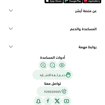
عن منصة أبشر
المساعدة والدعم
روابط مهمة
أدوات المساعدة
دعـــم لـــغـة الاشــــارة
تواصل معنا
920020405