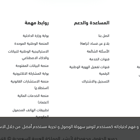
المساعدة والدعم
روابط مهمة
اتصل بنا
بوابة وزارة الداخلية
بلاغ عن فساد (نزاهة)
المنصة الوطنية الموحدة
الأسئلة الشائعة
الاستراتيجية الوطنية للبيانات
والذكاء الاصطناعي
قنوات الخدمة
منصة البيانات المفتوحة
ة
قنوات تفعيل الهوية الوطنية
الرقمية
بوابة المشاركة الالكترونية
التسجيل والاشتراك
منصة الاستشارات القانونية
(استطلاع)
منصة الخدمات المالية
(اعتماد)
تطبيقات الهاتف المحمول
الحكومية
و فهم احتياجاته كمستخدم لتوفير سهولة الوصول و تجربة مستخدم أفضل. من خلال الاس
جميع الحقوق محفوظة لأبشر، المملكة العربية السعودية ©
448