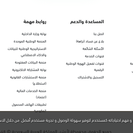
المساعدة والدعم
روابط مهمة
اتصل بنا
بوابة وزارة الداخلية
بلاغ عن فساد (نزاهة)
المنصة الوطنية الموحدة
الأسئلة الشائعة
الاستراتيجية الوطنية للبيانات
والذكاء الاصطناعي
قنوات الخدمة
منصة البيانات المفتوحة
ة
قنوات تفعيل الهوية الوطنية
الرقمية
بوابة المشاركة الالكترونية
التسجيل والاشتراك
منصة الاستشارات القانونية
(استطلاع)
منصة الخدمات المالية
(اعتماد)
تطبيقات الهاتف المحمول
الحكومية
و فهم احتياجاته كمستخدم لتوفير سهولة الوصول و تجربة مستخدم أفضل. من خلال الاس
جميع الحقوق محفوظة لأبشر، المملكة العربية السعودية ©
448