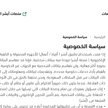
منصات أبشر ا
مات
الرئيسية
سياسة الخصوصية
سياسة الخصوصية
إذا قمت باستخدام تطبيق أبشر ( أفراد/ أعمال) للأجهزة المحمولة و الكفية أو أ
الإلكترونية ( منصة أبشر) تزودنا فيه ببيانات شخصية، فإننا قد نتقاسم البي
بصورة أكثر فعالية، ولن نتقاسم بياناتك الشخصية مع الجهات غير الحكومية 
بالقيام بأداء خدمات حكومية محددة، وبتقديمك لبياناتك ومعلوماتك إلى (أ
تلك البيانات من قبل السلطات السعودية، ونحن نحتفظ بالحق في كل الأ
ذات العلاقة، عندما يكون ذلك ضرورياً للالتزام بأي قانون أو نظام أو طلب
• إنك مسؤول بمفردك عن تمام وصحة البيانات التي ترسلها من خلال (منصة 
• للحفاظ على بياناتك الشخصية، يتم تأمين التخزين الإلكتروني والبيانات ال
المتبعة فى (أبشر).
• هذه االمنصة و أى من تطبيقاتها المذكورة أعلاه قد تحتوي على روابط إلك