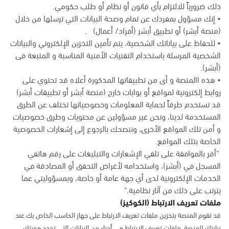
ذلك ضرورياً للالتزام بأي قانون أو نظام أو طلب حكومي.
• إنك مسؤول بمفردك عن تمام وصحة البيانات التي ترسلها من خلال
(منصة أبشر) أو تطبيق أبشر (أفراد/ أعمال) .
• للحفاظ على بياناتك الشخصية، يتم تأمين التخزين الإلكتروني والبيانات
الشخصية المرسلة باستخدام التقنيات الأمنية المناسبة و المتبعة فى
(أبشر).
• هذه االمنصة و أى من تطبيقاتها المذكورة أعلاه قد تحتوي على
روابط إلكترونية لمواقع أو بوابات خارج (منصة أبشر أو تطبيقات أبشر)
قد تستخدم طرقاً لحماية المعلومات وخصوصياتها تختلف عن الطرق
المستخدمة لدينا، ونحن غير مسؤولين عن محتويات وطرق خصوصيات
و أمن تلك المواقع الأخرى، وننصحك بالرجوع إلى إشعارات الخصوصية
الخاصة بتلك المواقع.
"أقر بالموافقة على تلقي الإشعارات والتبليغات على رقم هاتفي
المسجل في (أبشر)، واستخدامه لأغراض التحقق أو المصادقة في
الخدمات الإلكترونية لدى أي جهة عامة أو خاصة، وبمسؤوليتي عما
يترتب على ذلك من آثار نظامية."
ملفات تعريف الارتباط (الكوكيز)
قد تقوم المنصة بتخزين ملفات تعريف الارتباط على جهاز الحاسب الخاص بك عند
زيارتك للمنصة. ملفات تعريف الارتباط هي أجزاء من البيانات التي تحدد هويتك