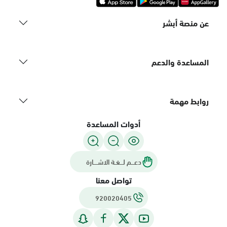
عن منصة أبشر
المساعدة والدعم
روابط مهمة
أدوات المساعدة
دعـــم لـــغـة الاشــــارة
تواصل معنا
920020405