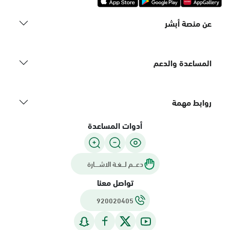
عن منصة أبشر
المساعدة والدعم
روابط مهمة
أدوات المساعدة
دعـــم لـــغـة الاشــــارة
تواصل معنا
920020405