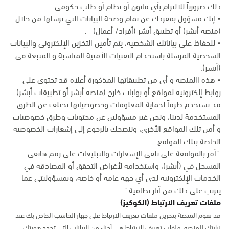
ذلك ضرورياً للالتزام بأي قانون أو نظام أو طلب حكومي.
• إنك مسؤول بمفردك عن تمام وصحة البيانات التي ترسلها من خلال
(منصة أبشر) أو تطبيق أبشر (أفراد/ أعمال) .
• للحفاظ على بياناتك الشخصية، يتم تأمين التخزين الإلكتروني والبيانات
الشخصية المرسلة باستخدام التقنيات الأمنية المناسبة و المتبعة فى
(أبشر).
• هذه االمنصة و أى من تطبيقاتها المذكورة أعلاه قد تحتوي على
روابط إلكترونية لمواقع أو بوابات خارج (منصة أبشر أو تطبيقات أبشر)
قد تستخدم طرقاً لحماية المعلومات وخصوصياتها تختلف عن الطرق
المستخدمة لدينا، ونحن غير مسؤولين عن محتويات وطرق خصوصيات
و أمن تلك المواقع الأخرى، وننصحك بالرجوع إلى إشعارات الخصوصية
الخاصة بتلك المواقع.
"أقر بالموافقة على تلقي الإشعارات والتبليغات على رقم هاتفي
المسجل في (أبشر)، واستخدامه لأغراض التحقق أو المصادقة في
الخدمات الإلكترونية لدى أي جهة عامة أو خاصة، وبمسؤوليتي عما
يترتب على ذلك من آثار نظامية."
ملفات تعريف الارتباط (الكوكيز)
قد تقوم المنصة بتخزين ملفات تعريف الارتباط على جهاز الحاسب الخاص بك عند
زيارتك للمنصة. ملفات تعريف الارتباط هي أجزاء من البيانات التي تحدد هويتك