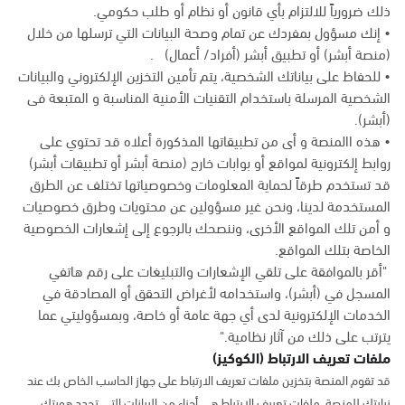
ذلك ضرورياً للالتزام بأي قانون أو نظام أو طلب حكومي.
• إنك مسؤول بمفردك عن تمام وصحة البيانات التي ترسلها من خلال
(منصة أبشر) أو تطبيق أبشر (أفراد/ أعمال) .
• للحفاظ على بياناتك الشخصية، يتم تأمين التخزين الإلكتروني والبيانات
الشخصية المرسلة باستخدام التقنيات الأمنية المناسبة و المتبعة فى
(أبشر).
• هذه االمنصة و أى من تطبيقاتها المذكورة أعلاه قد تحتوي على
روابط إلكترونية لمواقع أو بوابات خارج (منصة أبشر أو تطبيقات أبشر)
قد تستخدم طرقاً لحماية المعلومات وخصوصياتها تختلف عن الطرق
المستخدمة لدينا، ونحن غير مسؤولين عن محتويات وطرق خصوصيات
و أمن تلك المواقع الأخرى، وننصحك بالرجوع إلى إشعارات الخصوصية
الخاصة بتلك المواقع.
"أقر بالموافقة على تلقي الإشعارات والتبليغات على رقم هاتفي
المسجل في (أبشر)، واستخدامه لأغراض التحقق أو المصادقة في
الخدمات الإلكترونية لدى أي جهة عامة أو خاصة، وبمسؤوليتي عما
يترتب على ذلك من آثار نظامية."
ملفات تعريف الارتباط (الكوكيز)
قد تقوم المنصة بتخزين ملفات تعريف الارتباط على جهاز الحاسب الخاص بك عند
زيارتك للمنصة. ملفات تعريف الارتباط هي أجزاء من البيانات التي تحدد هويتك