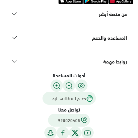
عن منصة أبشر
المساعدة والدعم
روابط مهمة
أدوات المساعدة
دعـــم لـــغـة الاشــــارة
تواصل معنا
920020405