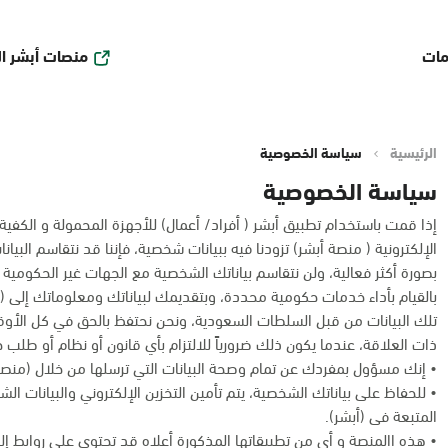
منصات أبشر ا
مات
الرئيسية
سياسة الخصوصية
سياسة الخصوصية
إذا قمت باستخدام تطبيق أبشر ( أفراد/ أعمال) للأجهزة المحمولة و الكفية أو أ
الإلكترونية ( منصة أبشر) تزودنا فيه ببيانات شخصية، فإننا قد نتقاسم البي
بصورة أكثر فعالية، ولن نتقاسم بياناتك الشخصية مع الجهات غير الحكومية 
بالقيام بأداء خدمات حكومية محددة، وبتقديمك لبياناتك ومعلوماتك إلى (أ
تلك البيانات من قبل السلطات السعودية، ونحن نحتفظ بالحق في كل الأ
ذات العلاقة، عندما يكون ذلك ضرورياً للالتزام بأي قانون أو نظام أو طلب
• إنك مسؤول بمفردك عن تمام وصحة البيانات التي ترسلها من خلال (منصة 
• للحفاظ على بياناتك الشخصية، يتم تأمين التخزين الإلكتروني والبيانات ال
المتبعة فى (أبشر).
• هذه االمنصة و أى من تطبيقاتها المذكورة أعلاه قد تحتوي على روابط إلك