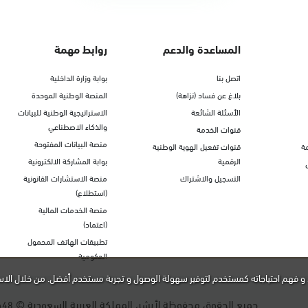
المساعدة والدعم
روابط مهمة
اتصل بنا
بوابة وزارة الداخلية
بلاغ عن فساد (نزاهة)
المنصة الوطنية الموحدة
الأسئلة الشائعة
الاستراتيجية الوطنية للبيانات
والذكاء الاصطناعي
قنوات الخدمة
منصة البيانات المفتوحة
ة
قنوات تفعيل الهوية الوطنية
الرقمية
بوابة المشاركة الالكترونية
التسجيل والاشتراك
منصة الاستشارات القانونية
(استطلاع)
منصة الخدمات المالية
(اعتماد)
تطبيقات الهاتف المحمول
الحكومية
و فهم احتياجاته كمستخدم لتوفير سهولة الوصول و تجربة مستخدم أفضل. من خلال الاس
جميع الحقوق محفوظة لأبشر، المملكة العربية السعودية ©
448