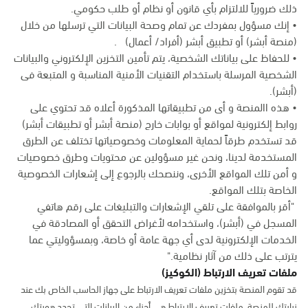
ذلك ضرورياً للالتزام بأي قانون أو نظام أو طلب حكومي.
• إنك مسؤول بمفردك عن تمام وصحة البيانات التي ترسلها من خلال
(منصة أبشر) أو تطبيق أبشر (أفراد/ أعمال) .
• للحفاظ على بياناتك الشخصية، يتم تأمين التخزين الإلكتروني والبيانات
الشخصية المرسلة باستخدام التقنيات الأمنية المناسبة و المتبعة فى
(أبشر).
• هذه االمنصة و أى من تطبيقاتها المذكورة أعلاه قد تحتوي على
روابط إلكترونية لمواقع أو بوابات خارج (منصة أبشر أو تطبيقات أبشر)
قد تستخدم طرقاً لحماية المعلومات وخصوصياتها تختلف عن الطرق
المستخدمة لدينا، ونحن غير مسؤولين عن محتويات وطرق خصوصيات
و أمن تلك المواقع الأخرى، وننصحك بالرجوع إلى إشعارات الخصوصية
الخاصة بتلك المواقع.
"أقر بالموافقة على تلقي الإشعارات والتبليغات على رقم هاتفي
المسجل في (أبشر)، واستخدامه لأغراض التحقق أو المصادقة في
الخدمات الإلكترونية لدى أي جهة عامة أو خاصة، وبمسؤوليتي عما
يترتب على ذلك من آثار نظامية."
ملفات تعريف الارتباط (الكوكيز)
قد تقوم المنصة بتخزين ملفات تعريف الارتباط على جهاز الحاسب الخاص بك عند
زيارتك للمنصة. ملفات تعريف الارتباط هي أجزاء من البيانات التي تحدد هويتك