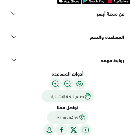
عن منصة أبشر
المساعدة والدعم
روابط مهمة
أدوات المساعدة
دعـــم لـــغـة الاشــــارة
تواصل معنا
920020405