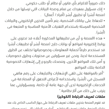
ذلك ضرورياً للالتزام بأي قانون أو نظام أو طلب حكومي.
• إنك مسؤول بمفردك عن تمام وصحة البيانات التي ترسلها من خلال
(منصة أبشر) أو تطبيق أبشر (أفراد/ أعمال) .
• للحفاظ على بياناتك الشخصية، يتم تأمين التخزين الإلكتروني والبيانات
الشخصية المرسلة باستخدام التقنيات الأمنية المناسبة و المتبعة فى
(أبشر).
• هذه االمنصة و أى من تطبيقاتها المذكورة أعلاه قد تحتوي على
روابط إلكترونية لمواقع أو بوابات خارج (منصة أبشر أو تطبيقات أبشر)
قد تستخدم طرقاً لحماية المعلومات وخصوصياتها تختلف عن الطرق
المستخدمة لدينا، ونحن غير مسؤولين عن محتويات وطرق خصوصيات
و أمن تلك المواقع الأخرى، وننصحك بالرجوع إلى إشعارات الخصوصية
الخاصة بتلك المواقع.
"أقر بالموافقة على تلقي الإشعارات والتبليغات على رقم هاتفي
المسجل في (أبشر)، واستخدامه لأغراض التحقق أو المصادقة في
الخدمات الإلكترونية لدى أي جهة عامة أو خاصة، وبمسؤوليتي عما
يترتب على ذلك من آثار نظامية."
ملفات تعريف الارتباط (الكوكيز)
قد تقوم المنصة بتخزين ملفات تعريف الارتباط على جهاز الحاسب الخاص بك عند
زيارتك للمنصة. ملفات تعريف الارتباط هي أجزاء من البيانات التي تحدد هويتك