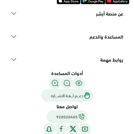
عن منصة أبشر
المساعدة والدعم
روابط مهمة
أدوات المساعدة
دعـــم لـــغـة الاشــــارة
تواصل معنا
920020405