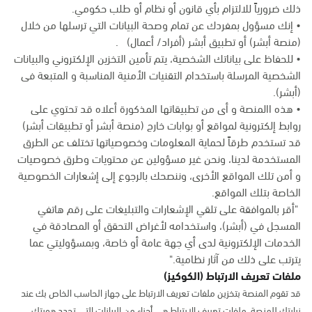
ذلك ضرورياً للالتزام بأي قانون أو نظام أو طلب حكومي.
• إنك مسؤول بمفردك عن تمام وصحة البيانات التي ترسلها من خلال
(منصة أبشر) أو تطبيق أبشر (أفراد/ أعمال) .
• للحفاظ على بياناتك الشخصية، يتم تأمين التخزين الإلكتروني والبيانات
الشخصية المرسلة باستخدام التقنيات الأمنية المناسبة و المتبعة فى
(أبشر).
• هذه االمنصة و أى من تطبيقاتها المذكورة أعلاه قد تحتوي على
روابط إلكترونية لمواقع أو بوابات خارج (منصة أبشر أو تطبيقات أبشر)
قد تستخدم طرقاً لحماية المعلومات وخصوصياتها تختلف عن الطرق
المستخدمة لدينا، ونحن غير مسؤولين عن محتويات وطرق خصوصيات
و أمن تلك المواقع الأخرى، وننصحك بالرجوع إلى إشعارات الخصوصية
الخاصة بتلك المواقع.
"أقر بالموافقة على تلقي الإشعارات والتبليغات على رقم هاتفي
المسجل في (أبشر)، واستخدامه لأغراض التحقق أو المصادقة في
الخدمات الإلكترونية لدى أي جهة عامة أو خاصة، وبمسؤوليتي عما
يترتب على ذلك من آثار نظامية."
ملفات تعريف الارتباط (الكوكيز)
قد تقوم المنصة بتخزين ملفات تعريف الارتباط على جهاز الحاسب الخاص بك عند
زيارتك للمنصة. ملفات تعريف الارتباط هي أجزاء من البيانات التي تحدد هويتك