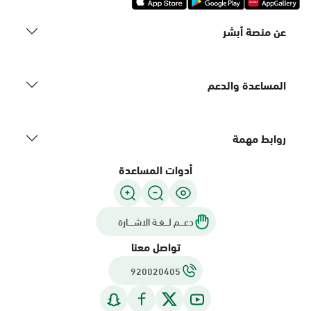
عن منصة أبشر
المساعدة والدعم
روابط مهمة
أدوات المساعدة
دعـــم لـــغـة الاشــــارة
تواصل معنا
920020405