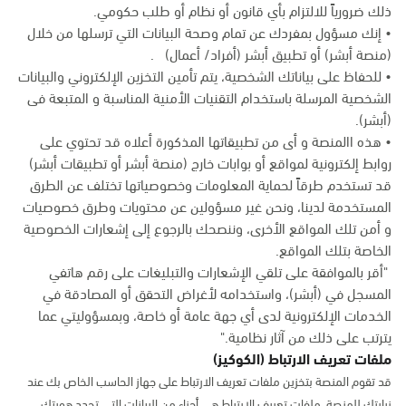
ذلك ضرورياً للالتزام بأي قانون أو نظام أو طلب حكومي.
• إنك مسؤول بمفردك عن تمام وصحة البيانات التي ترسلها من خلال
(منصة أبشر) أو تطبيق أبشر (أفراد/ أعمال) .
• للحفاظ على بياناتك الشخصية، يتم تأمين التخزين الإلكتروني والبيانات
الشخصية المرسلة باستخدام التقنيات الأمنية المناسبة و المتبعة فى
(أبشر).
• هذه االمنصة و أى من تطبيقاتها المذكورة أعلاه قد تحتوي على
روابط إلكترونية لمواقع أو بوابات خارج (منصة أبشر أو تطبيقات أبشر)
قد تستخدم طرقاً لحماية المعلومات وخصوصياتها تختلف عن الطرق
المستخدمة لدينا، ونحن غير مسؤولين عن محتويات وطرق خصوصيات
و أمن تلك المواقع الأخرى، وننصحك بالرجوع إلى إشعارات الخصوصية
الخاصة بتلك المواقع.
"أقر بالموافقة على تلقي الإشعارات والتبليغات على رقم هاتفي
المسجل في (أبشر)، واستخدامه لأغراض التحقق أو المصادقة في
الخدمات الإلكترونية لدى أي جهة عامة أو خاصة، وبمسؤوليتي عما
يترتب على ذلك من آثار نظامية."
ملفات تعريف الارتباط (الكوكيز)
قد تقوم المنصة بتخزين ملفات تعريف الارتباط على جهاز الحاسب الخاص بك عند
زيارتك للمنصة. ملفات تعريف الارتباط هي أجزاء من البيانات التي تحدد هويتك