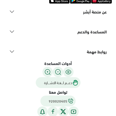
عن منصة أبشر
المساعدة والدعم
روابط مهمة
أدوات المساعدة
دعـــم لـــغـة الاشــــارة
تواصل معنا
920020405