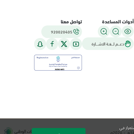
أدوات المساعدة
تواصل معنا
920020405
دعـــم لـــغـة الاشــــارة
تمرار في
تطوير و تشغيل مركز المعلومات الوطني
هـ -
م.
2026
1