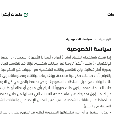
منصات أبشر ا
مات
الرئيسية
سياسة الخصوصية
سياسة الخصوصية
إذا قمت باستخدام تطبيق أبشر ( أفراد/ أعمال) للأجهزة المحمولة و الكفية أو أ
الإلكترونية ( منصة أبشر) تزودنا فيه ببيانات شخصية، فإننا قد نتقاسم البي
بصورة أكثر فعالية، ولن نتقاسم بياناتك الشخصية مع الجهات غير الحكومية 
بالقيام بأداء خدمات حكومية محددة، وبتقديمك لبياناتك ومعلوماتك إلى (أ
تلك البيانات من قبل السلطات السعودية، ونحن نحتفظ بالحق في كل الأ
ذات العلاقة، عندما يكون ذلك ضرورياً للالتزام بأي قانون أو نظام أو طلب
• إنك مسؤول بمفردك عن تمام وصحة البيانات التي ترسلها من خلال (منصة 
• للحفاظ على بياناتك الشخصية، يتم تأمين التخزين الإلكتروني والبيانات ال
المتبعة فى (أبشر).
• هذه االمنصة و أى من تطبيقاتها المذكورة أعلاه قد تحتوي على روابط إلك