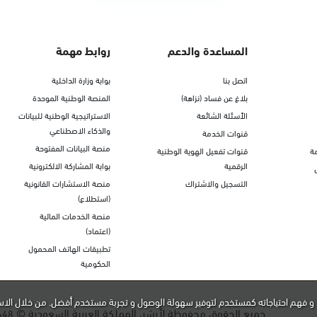
المساعدة والدعم
روابط مهمة
اتصل بنا
بوابة وزارة الداخلية
بلاغ عن فساد (نزاهة)
المنصة الوطنية الموحدة
الأسئلة الشائعة
الاستراتيجية الوطنية للبيانات
والذكاء الاصطناعي
قنوات الخدمة
منصة البيانات المفتوحة
ة
قنوات تفعيل الهوية الوطنية
الرقمية
بوابة المشاركة الالكترونية
التسجيل والاشتراك
منصة الاستشارات القانونية
(استطلاع)
منصة الخدمات المالية
(اعتماد)
تطبيقات الهاتف المحمول
الحكومية
و فهم احتياجاته كمستخدم لتوفير سهولة الوصول و تجربة مستخدم أفضل. من خلال الاس
جميع الحقوق محفوظة لأبشر، المملكة العربية السعودية ©
448