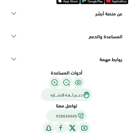
عن منصة أبشر
المساعدة والدعم
روابط مهمة
أدوات المساعدة
دعـــم لـــغـة الاشــــارة
تواصل معنا
920020405