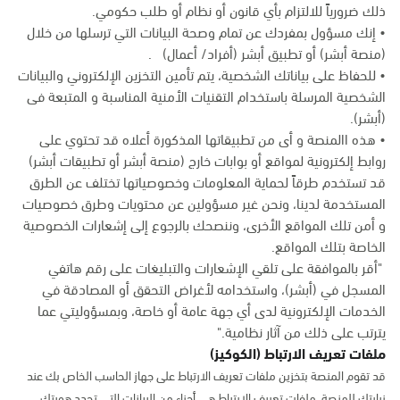
ذلك ضرورياً للالتزام بأي قانون أو نظام أو طلب حكومي.
• إنك مسؤول بمفردك عن تمام وصحة البيانات التي ترسلها من خلال
(منصة أبشر) أو تطبيق أبشر (أفراد/ أعمال) .
• للحفاظ على بياناتك الشخصية، يتم تأمين التخزين الإلكتروني والبيانات
الشخصية المرسلة باستخدام التقنيات الأمنية المناسبة و المتبعة فى
(أبشر).
• هذه االمنصة و أى من تطبيقاتها المذكورة أعلاه قد تحتوي على
روابط إلكترونية لمواقع أو بوابات خارج (منصة أبشر أو تطبيقات أبشر)
قد تستخدم طرقاً لحماية المعلومات وخصوصياتها تختلف عن الطرق
المستخدمة لدينا، ونحن غير مسؤولين عن محتويات وطرق خصوصيات
و أمن تلك المواقع الأخرى، وننصحك بالرجوع إلى إشعارات الخصوصية
الخاصة بتلك المواقع.
"أقر بالموافقة على تلقي الإشعارات والتبليغات على رقم هاتفي
المسجل في (أبشر)، واستخدامه لأغراض التحقق أو المصادقة في
الخدمات الإلكترونية لدى أي جهة عامة أو خاصة، وبمسؤوليتي عما
يترتب على ذلك من آثار نظامية."
ملفات تعريف الارتباط (الكوكيز)
قد تقوم المنصة بتخزين ملفات تعريف الارتباط على جهاز الحاسب الخاص بك عند
زيارتك للمنصة. ملفات تعريف الارتباط هي أجزاء من البيانات التي تحدد هويتك