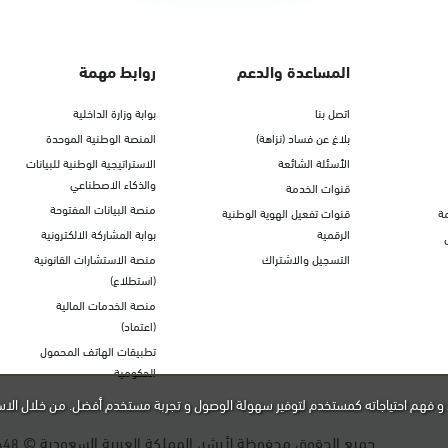
المساعدة والدعم
روابط مهمة
اتصل بنا
بوابة وزارة الداخلية
بلاغ عن فساد (نزاهة)
المنصة الوطنية الموحدة
الأسئلة الشائعة
الاستراتيجية الوطنية للبيانات
والذكاء الاصطناعي
قنوات الخدمة
منصة البيانات المفتوحة
ة
قنوات تفعيل الهوية الوطنية
الرقمية
بوابة المشاركة الالكترونية
التسجيل والاشتراك
منصة الاستشارات القانونية
(استطلاع)
منصة الخدمات المالية
(اعتماد)
تطبيقات الهاتف المحمول
الحكومية
و فهم احتياجاته كمستخدم لتوفير سهولة الوصول و تجربة مستخدم أفضل. من خلال الاس
جميع الحقوق محفوظة لأبشر، المملكة العربية السعودية ©
448