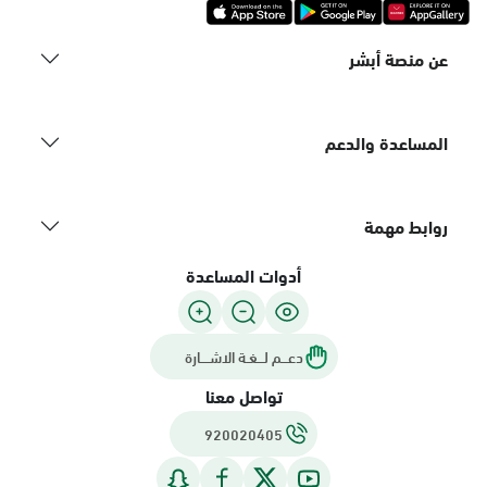
عن منصة أبشر
المساعدة والدعم
روابط مهمة
أدوات المساعدة
دعـــم لـــغـة الاشــــارة
تواصل معنا
920020405