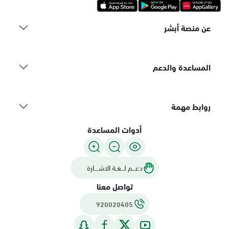
عن منصة أبشر
المساعدة والدعم
روابط مهمة
أدوات المساعدة
دعـــم لـــغـة الاشــــارة
تواصل معنا
920020405