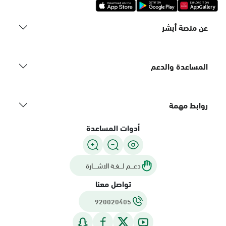
عن منصة أبشر
المساعدة والدعم
روابط مهمة
أدوات المساعدة
دعـــم لـــغـة الاشــــارة
تواصل معنا
920020405